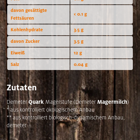
davon gesättigte
< 0.1 g
Fettsäuren
Kohlenhydrate
3.5 g
davon Zucker
3.5 g
Eiweiß
12 g
Salz
0.04 g
Zutaten
Quark
Magermilch
Demeter
Magerstufe (Demeter
)
* aus kontrolliert ökologischem Anbau
** aus kontrolliert biologisch-dynamischem Anbau,
demeter