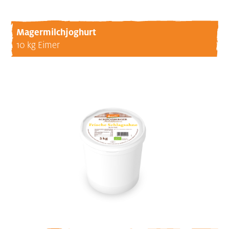
Magermilchjoghurt
10 kg Eimer