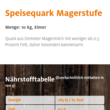
Speisequark Magerstufe
Menge: 10 kg, Eimer
Quark aus Demeter-Magermilch mit weniger als 0,5
Prozent Fett, daher besonders kalorienarm.
Nährstofftabelle
(Durchschnittlich enthalten in
100 g)
Energie
283 kJ / 67 kcal
Fett
0.1 g