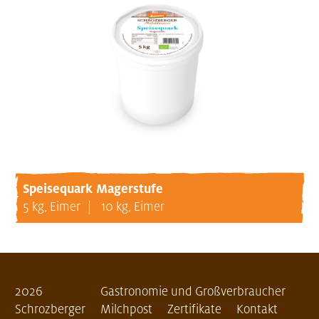
Speisequark Magerstufe
5 kg, Eimer
10 kg, Eimer
2026
Gastronomie und Großverbraucher
Schrozberger
Milchpost
Zertifikate
Kontakt