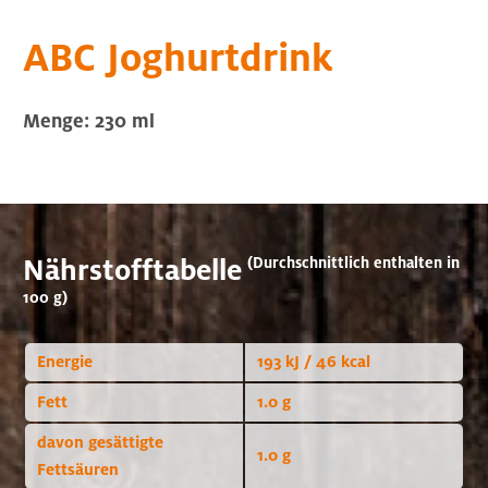
ABC Joghurtdrink
Menge: 230 ml
Nährstofftabelle
(Durchschnittlich enthalten in
100 g)
Energie
193 kJ / 46 kcal
Fett
1.0 g
davon gesättigte
1.0 g
Fettsäuren