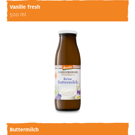
Vanille fresh
500 ml
Buttermilch