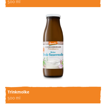
500 ml
Trinkmolke
500 ml