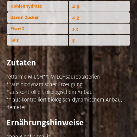
Kohlenhydrate
4 g
davon Zucker
4 g
Eiweiß
3 g
Salz
g
Zutaten
fettarme MILCH**, MILCHsäurebakterien
**aus biodynamischer Erzeugung
* aus kontrolliert ökologischem Anbau
** aus kontrolliert biologisch-dynamischem Anbau,
demeter
Ernährungshinweise
ohne Rindfleisch: ja