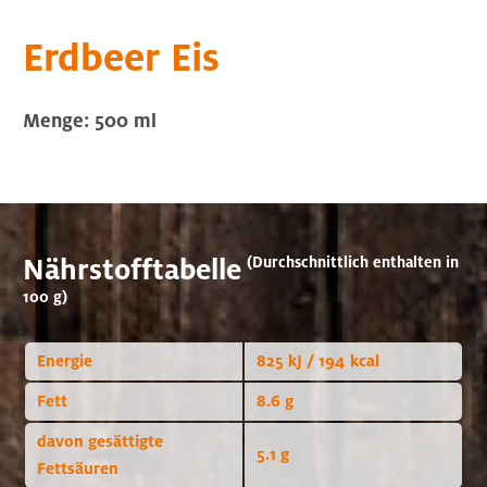
Erdbeer Eis
Menge: 500 ml
Nährstofftabelle
(Durchschnittlich enthalten in
100 g)
Energie
825 kJ / 194 kcal
Fett
8.6 g
davon gesättigte
5.1 g
Fettsäuren