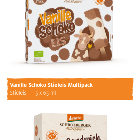
Vanille Schoko Stieleis Multipack
Stieleis
5 x 65 ml