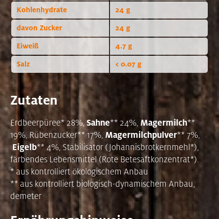
Kohlenhydrate
24 g
davon Zucker
24 g
Eiweiß
4.7 g
Salz
< 0.07 g
Zutaten
Sahne
Magermilch
Erdbeerpüree* 28%,
** 24%,
**
Magermilchpulver
19%, Rübenzucker** 17%,
** 7%,
Eigelb
** 4%, Stabilisator (Johannisbrotkernmehl*),
färbendes Lebensmittel (Rote Betesaftkonzentrat*).
* aus kontrolliert ökologischem Anbau
** aus kontrolliert biologisch-dynamischem Anbau,
demeter