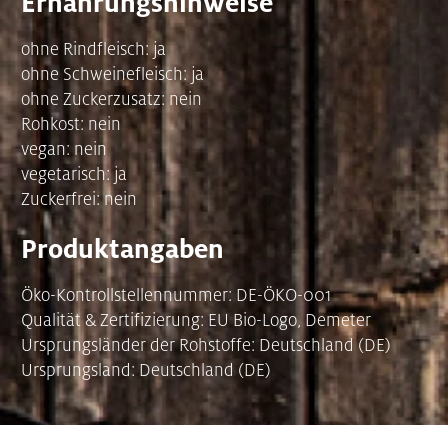
Ernährungshinweise
ohne Rindfleisch: ja
ohne Schweinefleisch: ja
ohne Zuckerzusatz: nein
Rohkost: nein
vegan: nein
vegetarisch: ja
Zuckerfrei: nein
Produktangaben
Öko-Kontrollstellennummer: DE-ÖKO-001
Qualität & Zertifizierung: EU Bio-Logo, Demeter
Ursprungsländer der Rohstoffe: Deutschland (DE)
Ursprungsland: Deutschland (DE)