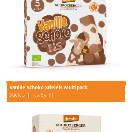
Vanille Schoko Stieleis Multipack
Stieleis
5 x 65 ml