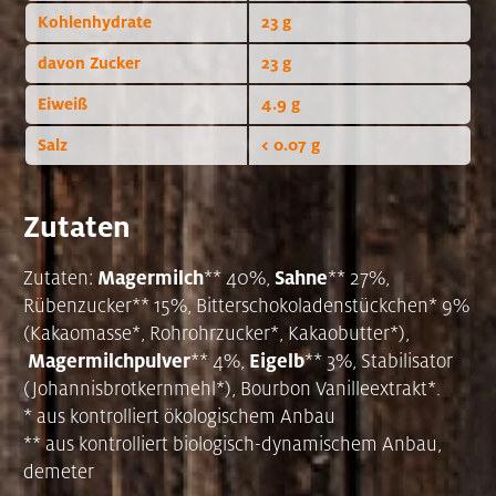
Kohlenhydrate
23 g
davon Zucker
23 g
Eiweiß
4.9 g
Salz
< 0.07 g
Zutaten
Magermilch
Sahne
Zutaten:
** 40%,
** 27%,
Rübenzucker** 15%, Bitterschokoladenstückchen* 9%
(Kakaomasse*, Rohrohrzucker*, Kakaobutter*),
Magermilchpulver
Eigelb
** 4%,
** 3%, Stabilisator
(Johannisbrotkernmehl*), Bourbon Vanilleextrakt*.
* aus kontrolliert ökologischem Anbau
** aus kontrolliert biologisch-dynamischem Anbau,
demeter