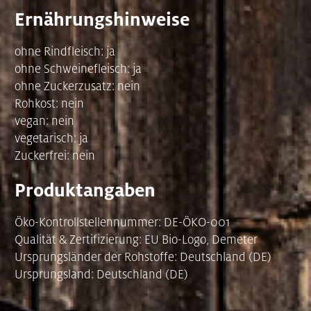
Ernährungshinweise
ohne Rindfleisch: ja
ohne Schweinefleisch: ja
ohne Zuckerzusatz: nein
Rohkost: nein
vegan: nein
vegetarisch: ja
Zuckerfrei: nein
Produktangaben
Öko-Kontrollstellennummer: DE-ÖKO-001
Qualität & Zertifizierung: EU Bio-Logo, Demeter
Ursprungsländer der Rohstoffe: Deutschland (DE)
Ursprungsland: Deutschland (DE)