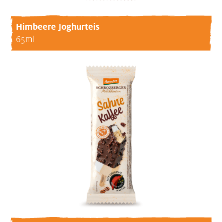
Himbeere Joghurteis
65ml