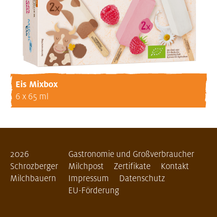
Eis Mixbox
6 x 65 ml
2026
Gastronomie und Großverbraucher
Schrozberger
Milchpost
Zertifikate
Kontakt
Milchbauern
Impressum
Datenschutz
EU-Förderung