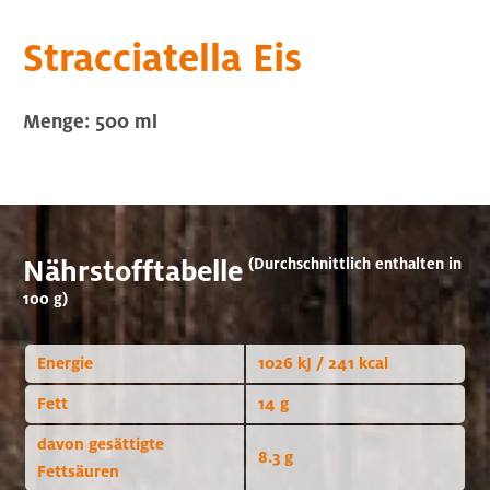
Stracciatella Eis
Menge: 500 ml
Nährstofftabelle
(Durchschnittlich enthalten in
100 g)
Energie
1026 kJ / 241 kcal
Fett
14 g
davon gesättigte
8.3 g
Fettsäuren