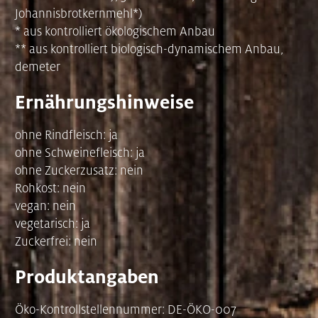
Johannisbrotkernmehl*)
* aus kontrolliert ökologischem Anbau
** aus kontrolliert biologisch-dynamischem Anbau,
demeter
Ernährungshinweise
ohne Rindfleisch: ja
ohne Schweinefleisch: ja
ohne Zuckerzusatz: nein
Rohkost: nein
vegan: nein
vegetarisch: ja
Zuckerfrei: nein
Produktangaben
Öko-Kontrollstellennummer: DE-ÖKO-007