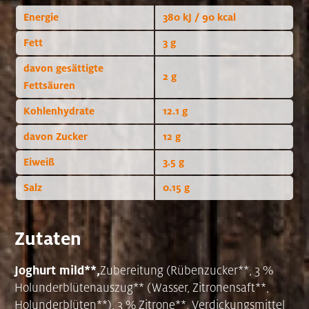
Energie
380 kJ / 90 kcal
Fett
3 g
davon gesättigte
2 g
Fettsäuren
Kohlenhydrate
12.1 g
davon Zucker
12 g
Eiweiß
3.5 g
Salz
0.15 g
Zutaten
Joghurt mild**
,
Zubereitung (Rübenzucker**, 3 %
Holunderblütenauszug** (Wasser, Zitronensaft**,
Holunderblüten**), 3 % Zitrone**, Verdickungsmittel