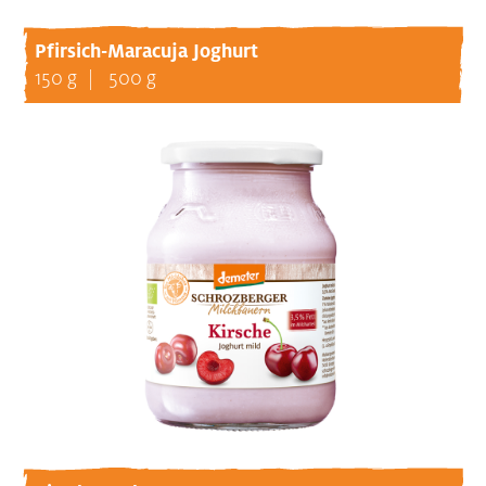
Pfirsich-Maracuja Joghurt
150 g
500 g