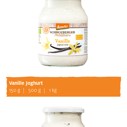
Vanille Joghurt
150 g
500 g
1 kg