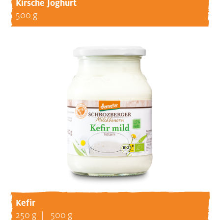
Kirsche Joghurt
500 g
Kefir
250 g
500 g