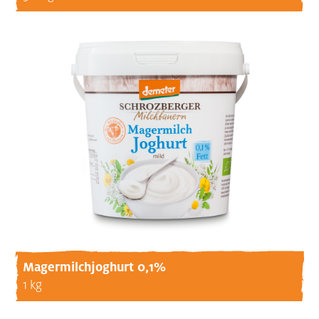
Magermilchjoghurt 0,1%
1 kg