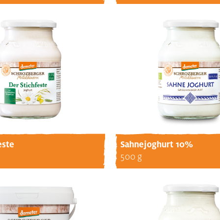
este
Sahnejoghurt 10%
500 g