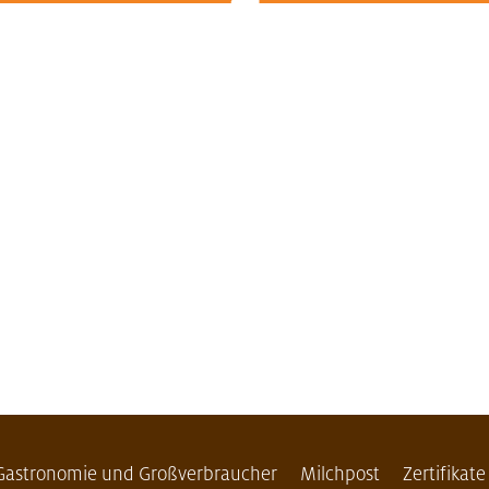
Gastronomie und Großverbraucher
Milchpost
Zertifikate