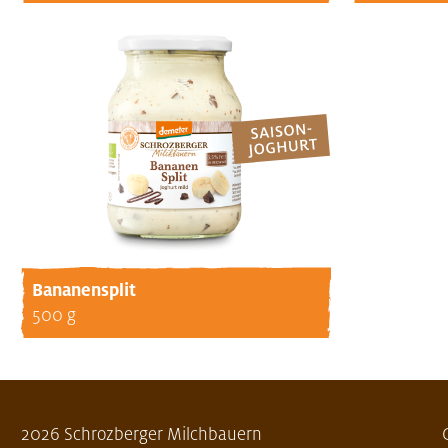
Bananensplit
500 g
2026 Schrozberger Milchbauern