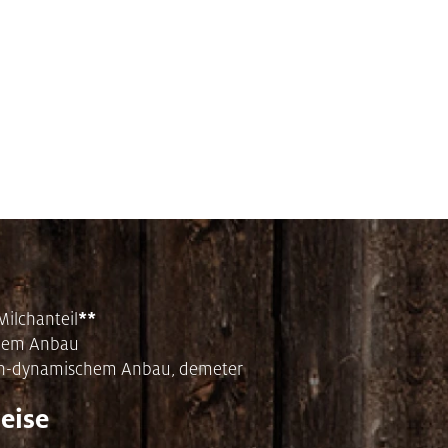
**
Milchanteil
schem Anbau
gisch-dynamischem Anbau, demeter
eise