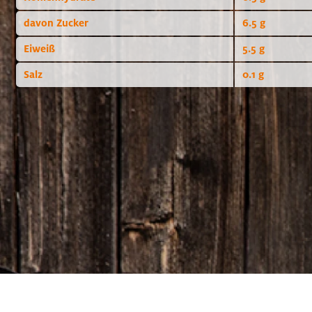
davon Zucker
6.5 g
Eiweiß
5.5 g
Salz
0.1 g