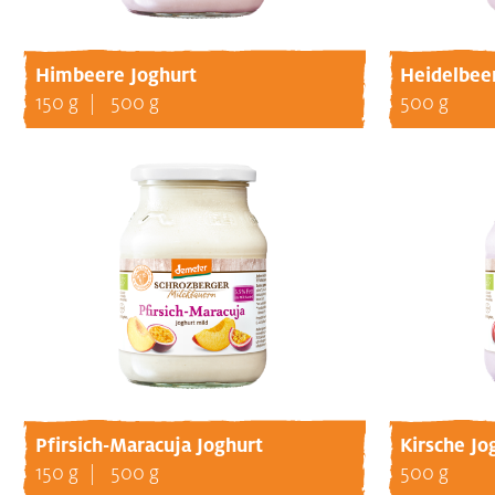
Himbeere Joghurt
Heidelbee
150 g
500 g
500 g
Pfirsich-Maracuja Joghurt
Kirsche Jo
150 g
500 g
500 g