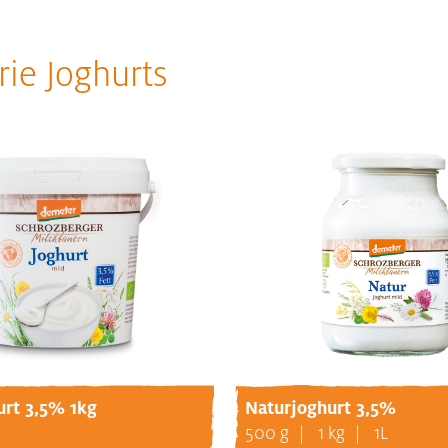
rie Joghurts
urt 3,5% 1kg
Naturjoghurt 3,5%
500 g
1 kg
1L