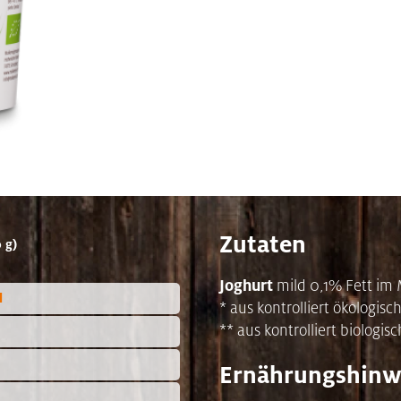
Zutaten
 g)
Joghurt
mild 0,1% Fett im 
l
* aus kontrolliert ökologi
** aus kontrolliert biolo
Ernährungshinw