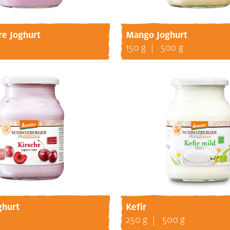
re Joghurt
Mango Joghurt
150 g
500 g
ghurt
Kefir
250 g
500 g