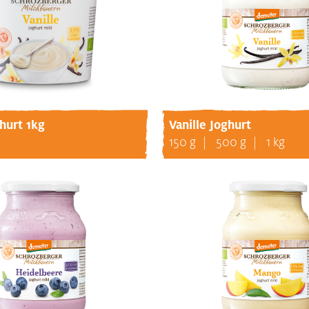
ghurt 1kg
Vanille Joghurt
150 g
500 g
1 kg