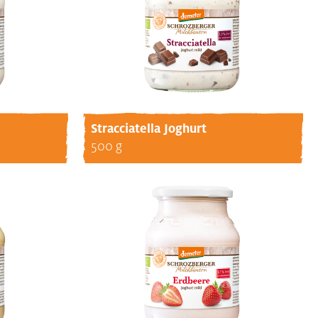
Stracciatella Joghurt
500 g