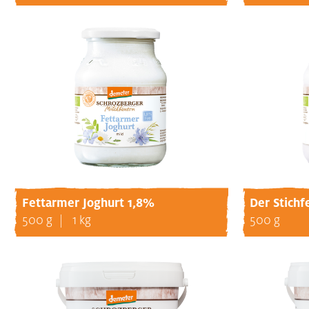
Fettarmer Joghurt 1,8%
Der Stichf
500 g
1 kg
500 g