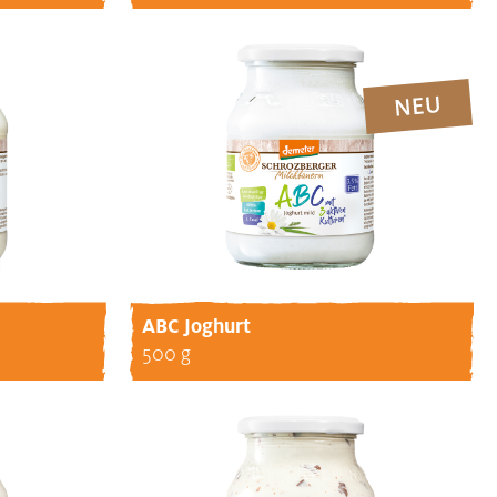
ABC Joghurt
500 g