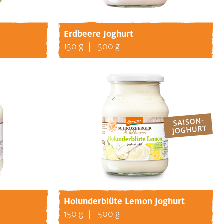
Erdbeere Joghurt
150 g
500 g
Holunderblüte Lemon Joghurt
150 g
500 g