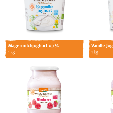
Magermilchjoghurt 0,1%
Vanille Jo
1 kg
1 kg