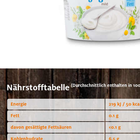
Nährstofftabelle
(Durchschnittlich enthalten in 100
Energie
219 kJ / 50 kca
Fett
0.1 g
davon gesättigte Fettsäuren
<0.1 g
Kohlenhydrate
6.5 g