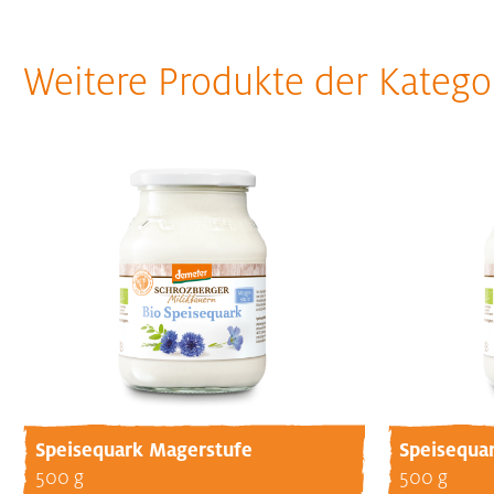
Weitere Produkte der Katego
Speisequark Magerstufe
Speisequa
500 g
500 g