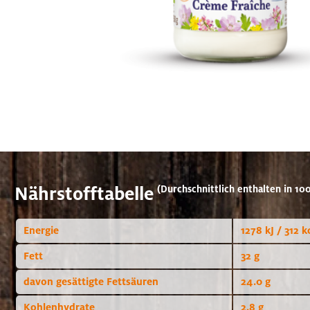
Nährstofftabelle
(Durchschnittlich enthalten in 100
Energie
1278 kJ / 312 k
Fett
32 g
davon gesättigte Fettsäuren
24.0 g
Kohlenhydrate
2.8 g