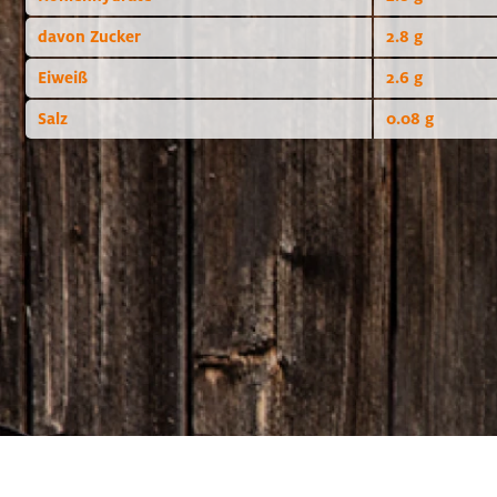
davon Zucker
2.8 g
Eiweiß
2.6 g
Salz
0.08 g