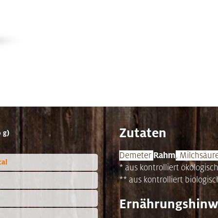
Zutaten
 g)
Rahm
Demeter
, Milchsäur
cal
* aus kontrolliert ökologi
** aus kontrolliert biolo
Ernährungshinw