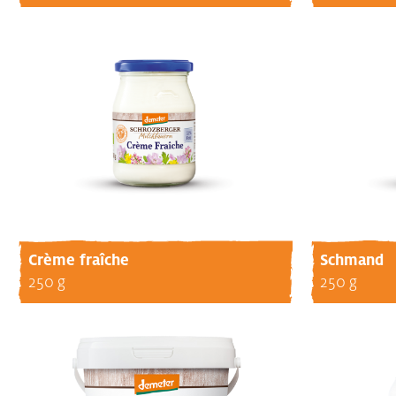
Crème fraîche
Schmand
250 g
250 g