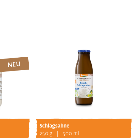
Schlagsahne
250 g
500 ml