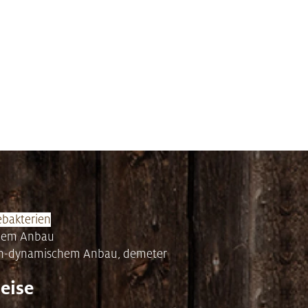
ebakterien
schem Anbau
gisch-dynamischem Anbau, demeter
eise